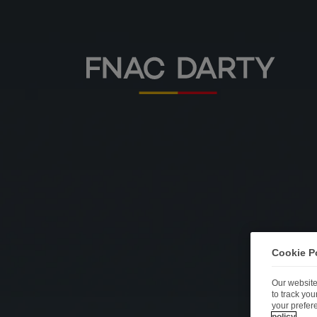
C
Cookie P
Our website
to track yo
your prefer
policy