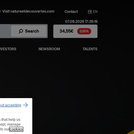
Visit natureetdecouvertes.com
Contact
FR
EN
07.08.2026 17:35:19
Fnac Darty Stock - Stock Price
Search
34,55€
0,00%
NVESTORS
NEWSROOM
TALENTS
al
out accepting
 that help us
ccept, manage
to our
cookies