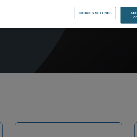
Meetings
COOKIES SETTINGS
ACC
C
Accueil
>
May, 25th 2016 Combined General Meetings