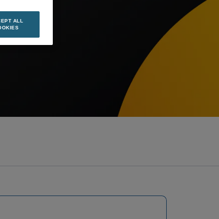
EPT ALL
OOKIES