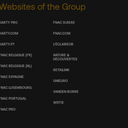
Websites of the Group
DARTY PRO
FNAC SUISSE
DARTY.COM
FNAC.COM
DARTY.PT
L’ÉCLAIREUR
FNAC BELGIQUE (FR)
NATURE &
DÉCOUVERTES
FNAC BELGIQUE (NL)
RETAILINK
FNAC ESPAGNE
UNIEURO
FNAC LUXEMBOURG
VANDEN BORRE
FNAC PORTUGAL
WEFIX
FNAC PRO