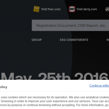
Visit fnac.com
Visit darty.com
GROUP
ESG COMMITMENTS
I
May, 25th 2016
ombined Gener
Continue with
olicy
 uses cookies which are necessary for its operation. We also use analytical cookies
ur browsing in order to improve your user experience and our services. Yous can a
ences by purpose or continue browsing without accepting. For more information, go 