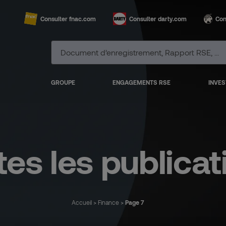
Consulter fnac.com
Consulter darty.com
Con
GROUPE
ENGAGEMENTS RSE
INVES
tes les publicat
Accueil
>
Finance
>
Page 7