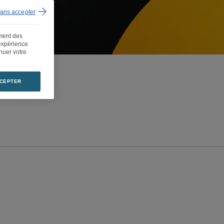
sans accepter
ement des
 expérience
inuer votre
CEPTER