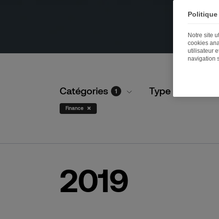
Politique
Notre site 
cookies ana
utilisateur 
navigation 
Catégories
Type de publica
1
×
Finance
2019