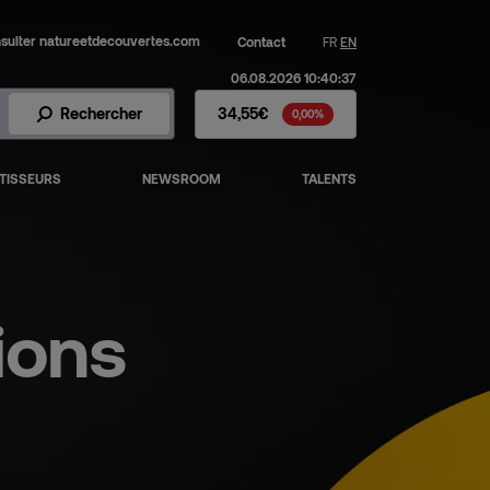
sulter natureetdecouvertes.com
Contact
FR
EN
06.08.2026 10:40:37
Action Fnac Darty - Cours de 
Rechercher
34,55€
0,00%
TISSEURS
NEWSROOM
TALENTS
ions