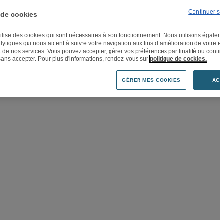
Continuer 
 de cookies
utilise des cookies qui sont nécessaires à son fonctionnement. Nous utilisons égal
lytiques qui nous aident à suivre votre navigation aux fins d’amélioration de votre
et de nos services. Vous pouvez accepter, gérer vos préférences par finalité ou cont
sans accepter. Pour plus d'informations, rendez-vous sur
politique de cookies.
GÉRER MES COOKIES
AC
tions
Entités
Années