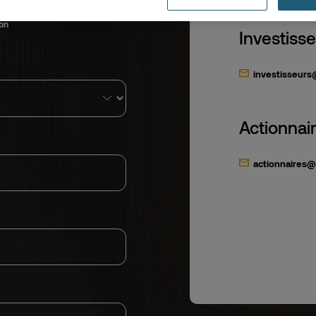
ion
Investiss
investisseurs
Actionnai
actionnaires@