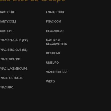
DARTY PRO
FNAC SUISSE
DARTY.COM
FNAC.COM
DARTY.PT
L’ÉCLAIREUR
FNAC BELGIQUE (FR)
NATURE &
DÉCOUVERTES
FNAC BELGIQUE (NL)
RETAILINK
FNAC ESPAGNE
UNIEURO
FNAC LUXEMBOURG
VANDEN BORRE
FNAC PORTUGAL
WEFIX
FNAC PRO