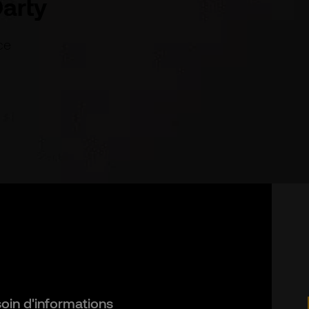
arty
ce
oin d'informations