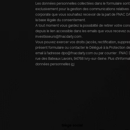
Les données personnelles collectées dans le formulaire son
exclusivement pour la gestion des communications relatives à 
corporate que vous souhaitez recevoir de la part de FNAC D
la base légale du consentement.
A tout moment vous gardez la possibilité de retirer votre c
depuis le lien accessible dans les emails que vous recevez ou
investisseurs@fnacdarty.com .
Vous pouvez exercer vos droits (accès, rectification, suppressio
présent formulaire ou contacter le Délégué à la Protectio
email à l’adresse dpo@fnacdarty.com ou par courrier : FNAC D
rue des Bateaux Lavoirs, 94768 Ivry-sur-Seine. Plus d’informa
données personnelles
ici
Siège social