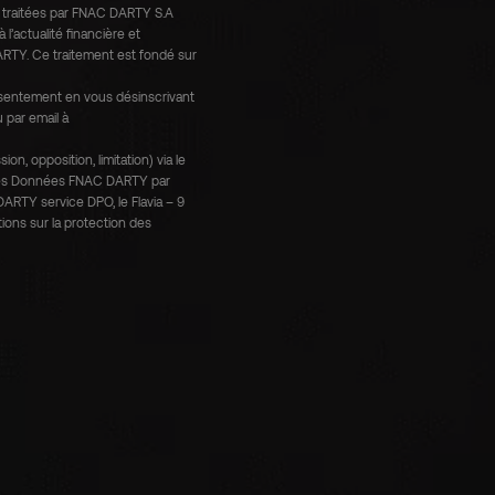
t traitées par FNAC DARTY S.A
l’actualité financière et
ARTY. Ce traitement est fondé sur
onsentement en vous désinscrivant
 par email à
n, opposition, limitation) via le
n des Données FNAC DARTY par
ARTY service DPO, le Flavia – 9
tions sur la protection des