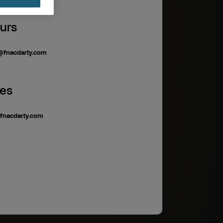
eurs
@fnacdarty.com
res
fnacdarty.com