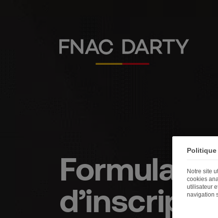
Politique
Formulaire
Notre site 
cookies ana
d’inscripti
utilisateur 
navigation 