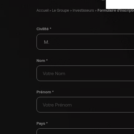
Accueil
>
Le Groupe
>
Investisseurs
>
Formulaire d’inscript
Civilité *
Nom *
Prénom *
Pays *