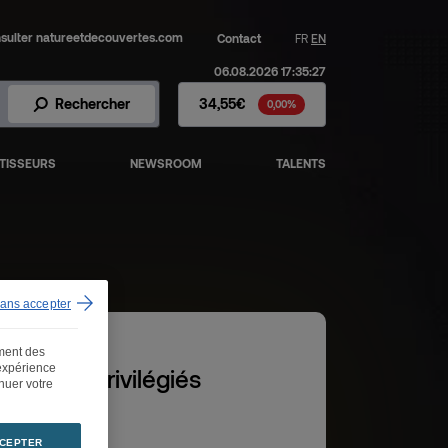
sulter natureetdecouvertes.com
Contact
FR
EN
06.08.2026 17:35:27
Action Fnac Darty - Cours de 
Rechercher
34,55€
0,00%
TISSEURS
NEWSROOM
TALENTS
sans accepter
ement des
 expérience
ontacts privilégiés
inuer votre
CEPTER