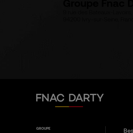
Groupe Fnac D
9 rue des Bateaux-Lavoirs,
94200 Ivry-sur-Seine, Fran
Fnac Darty
GROUPE
Bes