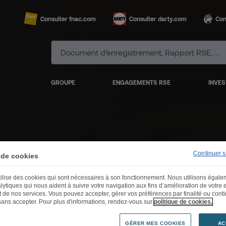
Consulter fnac.com
Consulter darty.com
Con
GROUPE
ENGAGEMENTS RSE
INVES
Continuer 
 de cookies
utilise des cookies qui sont nécessaires à son fonctionnement. Nous utilisons égal
lytiques qui nous aident à suivre votre navigation aux fins d’amélioration de votre
Vos c
on
et de nos services. Vous pouvez accepter, gérer vos préférences par finalité ou cont
sans accepter. Pour plus d'informations, rendez-vous sur
politique de cookies.
GÉRER MES COOKIES
AC