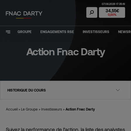
07.08.2026 17:35:19
Action Fnac Dar
34,55€
0,00%
GROUPE
ENGAGEMENTS RSE
INVESTISSEURS
NEWS
Action Fnac Darty
HISTORIQUE DU COURS
Accueil
>
Le Groupe
>
Investisseurs
>
Action Fnac Darty
Suivez la performance de l’action, la liste des analystes