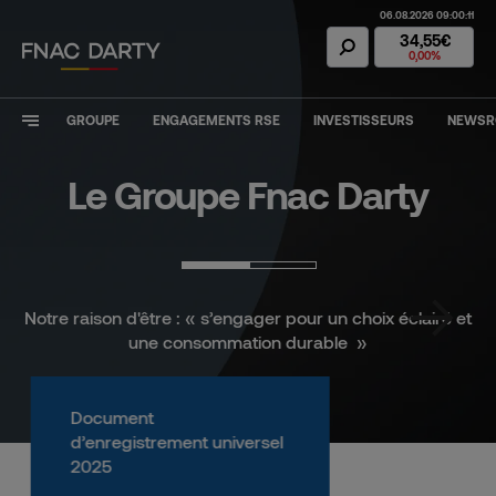
06.08.2026 09:00:11
Action Fnac Dar
34,55€
0,00%
GROUPE
ENGAGEMENTS RSE
INVESTISSEURS
NEWS
Le Groupe Fnac Darty
Notre raison d'être :
« s’engager pour un choix éclairé et
une consommation durable »
Document
d’enregistrement universel
2025