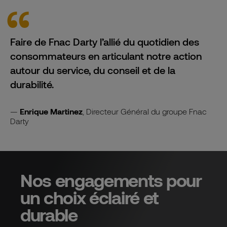
Faire de Fnac Darty l’allié du quotidien des
consommateurs en articulant notre action
autour du service, du conseil et de la
durabilité.
Enrique Martinez
, Directeur Général du groupe Fnac
Darty
Territoires, Culture & Solidarité
Nos engagements pour
Nos engagements en faveur de l’environnement
Consommation durable
un choix éclairé et
Préserver le climat
Ethique des affaires
durable
Capital humain