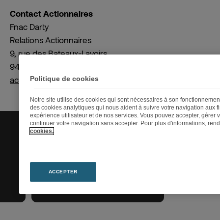
Contact Actionnaires
Fnac Darty
Relations Actionnaires
9, rue des Bateaux-Lavoirs
94200 Ivry-sur-Seine, FRANCE
Politique de cookies
actionnaires@fnacdarty.com
Notre site utilise des cookies qui sont nécessaires à son fonctionnemen
des cookies analytiques qui nous aident à suivre votre navigation aux fi
expérience utilisateur et de nos services. Vous pouvez accepter, gérer v
continuer votre navigation sans accepter. Pour plus d'informations, re
Assemblées
cookies.
générales
ACCEPTER
En savoir plus