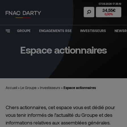
07.08.2026 17:35:19
Action Fnac Dar
34,55€
0,00%
GROUPE
ENGAGEMENTS RSE
INVESTISSEURS
NEWS
Espace actionnaires
Accueil
>
Le Groupe
>
Investisseurs
>
Espace actionnaires
Chers actionnaires, cet espace vous est dédié pour
vous tenir informés de l’actualité du Groupe et des
informations relatives aux assemblées générales.