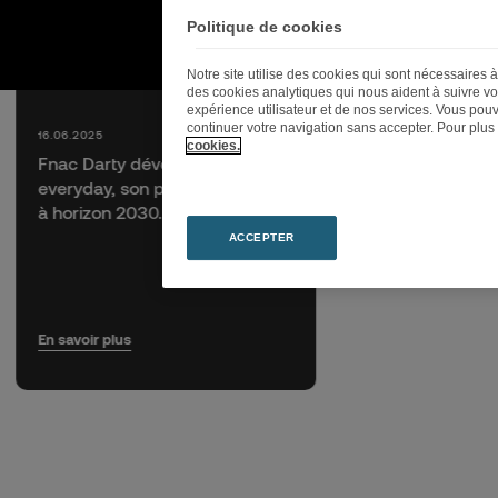
Politique de cookies
Notre site utilise des cookies qui sont nécessaires
des cookies analytiques qui nous aident à suivre vot
expérience utilisateur et de nos services. Vous pouv
continuer votre navigation sans accepter. Pour plus
16.06.2025
cookies.
Fnac Darty dévoile Beyond
everyday, son plan stratégique
à horizon 2030.
ACCEPTER
En savoir plus