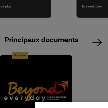
oir plus
En savoir plus
Principaux documents
Groupe