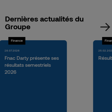
Dernières actualités du
Groupe
Finance
Fina
28.07.2026
25.02.20
Fnac Darty présente ses
Résul
résultats semestriels
2026