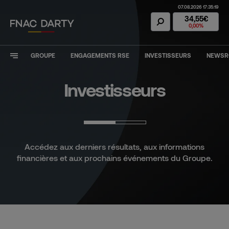
07.08.2026 17:35:19
Action Fnac Dar
34,55€
0,00%
GROUPE
ENGAGEMENTS RSE
INVESTISSEURS
NEWS
Investisseurs
Accédez aux derniers résultats, aux informations
financières et aux prochains événements du Groupe.