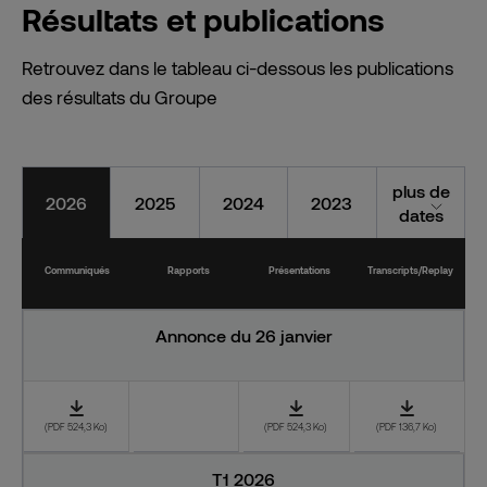
Résultats et publications
Retrouvez dans le tableau ci-dessous les publications
des résultats du Groupe
plus de
2026
2025
2024
2023
dates
Communiqués
Rapports
Présentations
Transcripts/Replay
Annonce du 26 janvier
Télécharger le document « Communiqué Annonce du 26 janvie
Télécharger le document « Pr
Télécharger 
(PDF 524,3 Ko)
(PDF 524,3 Ko)
(PDF 136,7 Ko)
T1 2026