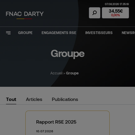
07.08.2026 17:35:19
Action Fnac Dar
34,55€
0,00%
GROUPE
ENGAGEMENTS RSE
INVESTISSEURS
NEWS
Groupe
Accueil
>
Groupe
Filtrer les résultats
Tout
Articles
Publications
Rapport RSE 2025
10.07.2026