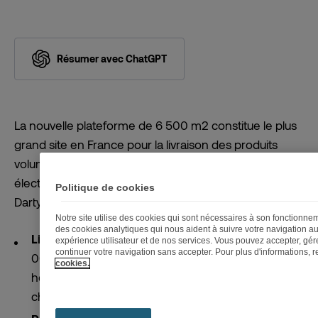
Résumer avec ChatGPT
La nouvelle plateforme de 6 500 m
2
constitue le plus
grand site en France pour la livraison des produits
volumineux, comme les téléviseurs et les gros
électroménagers. Ce nouvel outil industriel de Fnac
Politique de cookies
Darty est destiné à 3 métiers :
Notre site utilise des cookies qui sont nécessaires à son fonctionn
des cookies analytiques qui nous aident à suivre votre navigation au
Livraison de produits volumineux :
plus de 200
expérience utilisateur et de nos services. Vous pouvez accepter, gére
continuer votre navigation sans accepter. Pour plus d'informations,
000 clients livrés en J+1 sur un créneau de 2
cookies.
heures en région parisienne, grâce à 50 quais de
chargement ;