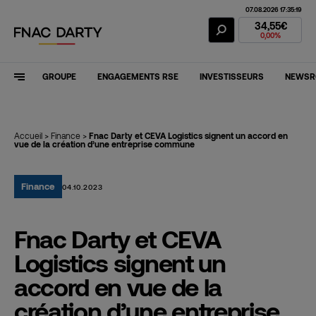
07.08.2026 17:35:19
Action Fnac Dar
34,55€
0,00%
GROUPE
ENGAGEMENTS RSE
INVESTISSEURS
NEWS
Accueil
>
Finance
>
Fnac Darty et CEVA Logistics signent un accord en
vue de la création d’une entreprise commune
Finance
04.10.2023
Fnac Darty et CEVA
Logistics signent un
accord en vue de la
création d’une entreprise