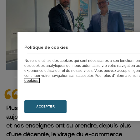
Politique de cookies
Notre site utilise des cookies qui sont nécessaires à son fonctionn
des cookies analytiques qui nous aident à suivre votre navigation au
expérience utilisateur et de nos services. Vous pouvez accepter, gére
continuer votre navigation sans accepter. Pour plus d'informations,
Enrique Martinez, DG de Fnac Darty et Mathieu Friedberg, PDG de
CEVA Logistics
cookies.
Plus de 40 millions de Français font
ACCEPTER
aujourd’hui confiance au groupe Fnac Darty,
et nos enseignes ont su prendre, depuis plus
d’une décennie, le virage du e-commerce