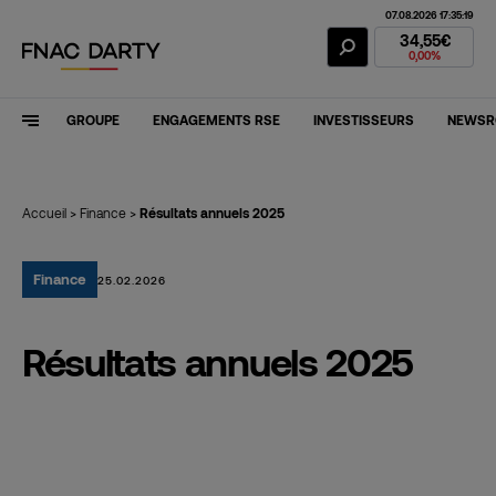
07.08.2026 17:35:19
Action Fnac Dar
34,55€
0,00%
GROUPE
ENGAGEMENTS RSE
INVESTISSEURS
NEWS
Accueil
>
Finance
>
Résultats annuels 2025
Finance
25.02.2026
Résultats annuels 2025