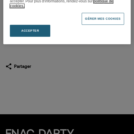
accepter. Pour plus d'informations, rendez-vous sur
politique de
La Fnac fait son « Tour de
cookies.
France de la mobilité »
GÉRER MES COOKIES
10.05.2022
ACCEPTER
Télécharger
(PDF 271,3 Ko)
Partager
Fnac Darty