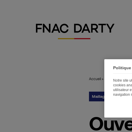
Politique
Accueil
>
Publications
>
Ouv
Notre site 
cookies ana
utilisateur 
navigation 
Maillage territorial
17
Ouve