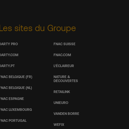
Les sites du Groupe
DARTY PRO
FNAC SUISSE
DARTY.COM
FNAC.COM
DARTY.PT
L’ÉCLAIREUR
FNAC BELGIQUE (FR)
NATURE &
DÉCOUVERTES
FNAC BELGIQUE (NL)
RETAILINK
FNAC ESPAGNE
UNIEURO
FNAC LUXEMBOURG
VANDEN BORRE
FNAC PORTUGAL
WEFIX