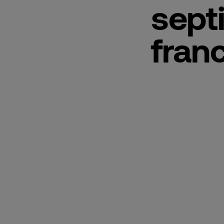
sept
franc