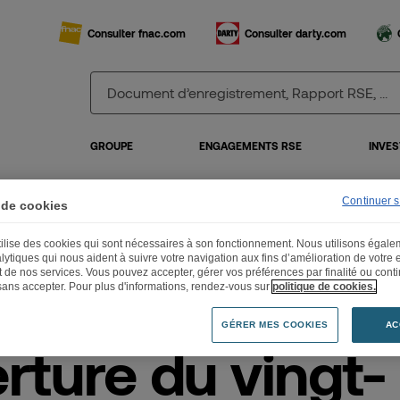
Consulter fnac.com
Consulter darty.com
GROUPE
ENGAGEMENTS RSE
INVES
Continuer 
 de cookies
erture du vingt-septième magasin franchisé Darty à Gisors
utilise des cookies qui sont nécessaires à son fonctionnement. Nous utilisons égal
lytiques qui nous aident à suivre votre navigation aux fins d’amélioration de votre
et de nos services. Vous pouvez accepter, gérer vos préférences par finalité ou cont
sans accepter. Pour plus d'informations, rendez-vous sur
politique de cookies.
.11.2014
GÉRER MES COOKIES
AC
rture du vingt-