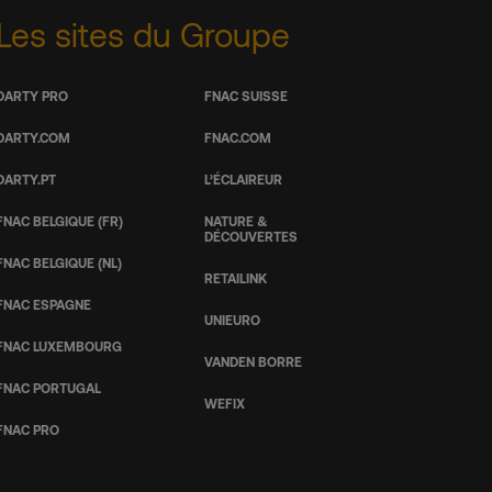
Les sites du Groupe
DARTY PRO
FNAC SUISSE
DARTY.COM
FNAC.COM
DARTY.PT
L’ÉCLAIREUR
FNAC BELGIQUE (FR)
NATURE &
DÉCOUVERTES
FNAC BELGIQUE (NL)
RETAILINK
FNAC ESPAGNE
UNIEURO
FNAC LUXEMBOURG
VANDEN BORRE
FNAC PORTUGAL
WEFIX
FNAC PRO