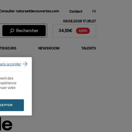
Consulter natureetdecouvertes.com
Contact
FR
06.08.2026 17:35:27
Action Fnac Darty - Cours de 
Rechercher
34,55€
0,00%
TISSEURS
NEWSROOM
TALENTS
sans accepter
ement des
 expérience
inuer votre
CEPTER
de