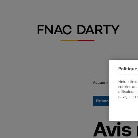
Politique
Notre site 
Accueil
>
Publications
>
Av
cookies ana
utilisateur 
navigation 
Finance
04.07.2021
Avis