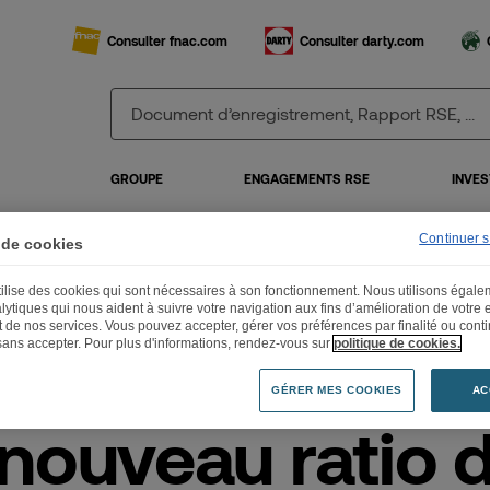
Consulter fnac.com
Consulter darty.com
GROUPE
ENGAGEMENTS RSE
INVES
Continuer 
 de cookies
utilise des cookies qui sont nécessaires à son fonctionnement. Nous utilisons égal
is nouveau ratio de conversion OCEANE
lytiques qui nous aident à suivre votre navigation aux fins d’amélioration de votre
et de nos services. Vous pouvez accepter, gérer vos préférences par finalité ou cont
sans accepter. Pour plus d'informations, rendez-vous sur
politique de cookies.
GÉRER MES COOKIES
AC
 nouveau ratio 