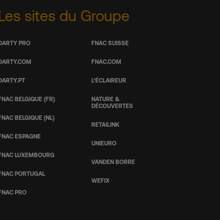
Les sites du Groupe
DARTY PRO
FNAC SUISSE
DARTY.COM
FNAC.COM
DARTY.PT
L’ÉCLAIREUR
FNAC BELGIQUE (FR)
NATURE &
DÉCOUVERTES
FNAC BELGIQUE (NL)
RETAILINK
FNAC ESPAGNE
UNIEURO
FNAC LUXEMBOURG
VANDEN BORRE
FNAC PORTUGAL
WEFIX
FNAC PRO