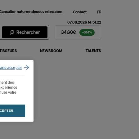
Consulter natureetdecouvertes.com
Contact
FR
07.08.2026 14:51:22
Action Fnac Darty - Cours de b
Rechercher
34,60€
+0,14%
TISSEURS
NEWSROOM
TALENTS
sans accepter
ement des
 expérience
inuer votre
CEPTER