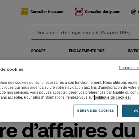
Consulter fnac.com
Consulter darty.com
GROUPE
ENGAGEMENTS RSE
INVES
Continuer 
 de cookies
utilise des cookies qui sont nécessaires à son fonctionnement. Nous utilisons égal
ffre d’affaires du troisième trimestre 2017
lytiques qui nous aident à suivre votre navigation aux fins d’amélioration de votre
et de nos services. Vous pouvez accepter, gérer vos préférences par finalité ou cont
sans accepter. Pour plus d'informations, rendez-vous sur
politique de cookies.
GÉRER MES COOKIES
AC
re d’affaires du