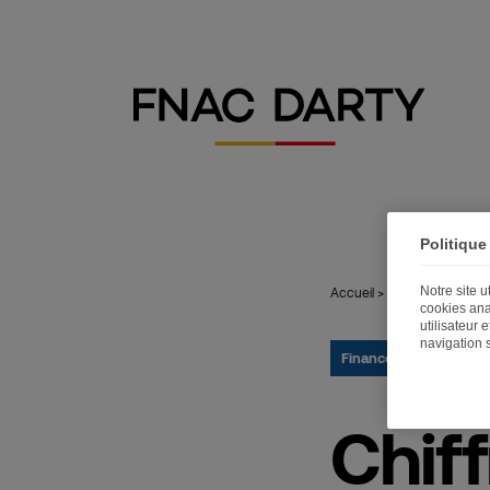
Politique
Notre site 
Accueil
>
Publications
>
Chi
cookies ana
utilisateur 
navigation 
Finance
22.10.2017
Chiff