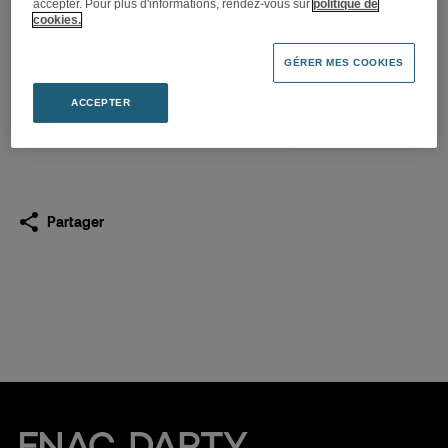
accepter. Pour plus d'informations, rendez-vous sur
politique de
Chiffre d’affaires du premier
cookies.
trimestre 2017
GÉRER MES COOKIES
21.04.2017
ACCEPTER
Télécharger
(PDF 665,0 Ko)
Partager
Fnac Darty