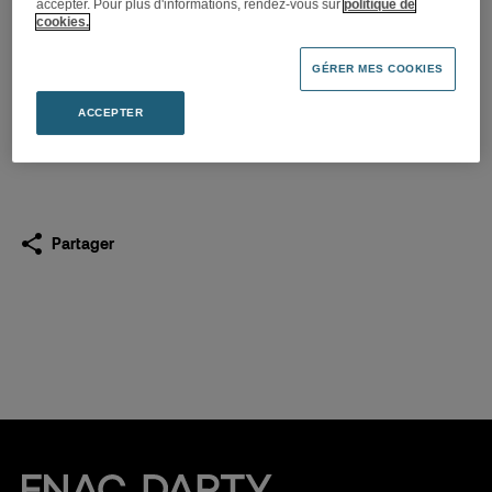
accepter. Pour plus d'informations, rendez-vous sur
politique de
Darty Cuisine s’installe à
cookies.
Loriol
GÉRER MES COOKIES
18.02.2020
ACCEPTER
Télécharger
(PDF 444,2 Ko)
Partager
Fnac Darty