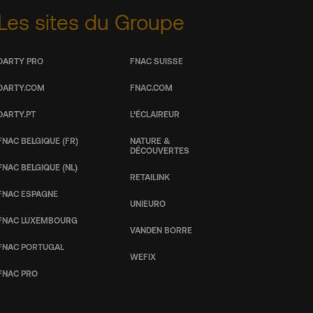
Les sites du Groupe
DARTY PRO
FNAC SUISSE
DARTY.COM
FNAC.COM
DARTY.PT
L’ÉCLAIREUR
FNAC BELGIQUE (FR)
NATURE &
DÉCOUVERTES
FNAC BELGIQUE (NL)
RETAILINK
FNAC ESPAGNE
UNIEURO
FNAC LUXEMBOURG
VANDEN BORRE
FNAC PORTUGAL
WEFIX
FNAC PRO