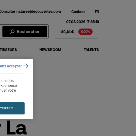
Consulter natureetdecouvertes.com
Contact
FR
07.08.2026 17:35:19
Action Fnac Darty - Cours de 
Rechercher
34,55€
0,00%
TISSEURS
NEWSROOM
TALENTS
sans accepter
ement des
 expérience
inuer votre
CEPTER
 La