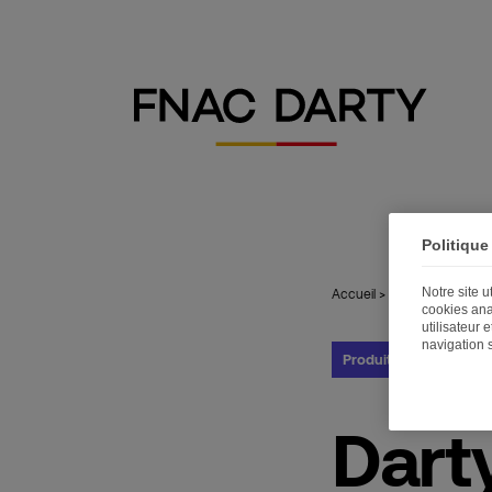
Politique
Notre site 
Accueil
>
Publications
>
Dar
cookies ana
utilisateur 
navigation 
Produits et Innovatio
Dart