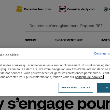
Consulter fnac.com
Consulter darty.com
GROUPE
ENGAGEMENTS RSE
INVES
Continuer 
 de cookies
utilise des cookies qui sont nécessaires à son fonctionnement. Nous utilisons égal
ty s’engage pour La French Tech
lytiques qui nous aident à suivre votre navigation aux fins d’amélioration de votre
et de nos services. Vous pouvez accepter, gérer vos préférences par finalité ou cont
sans accepter. Pour plus d'informations, rendez-vous sur
politique de cookies.
n
21.10.2015
GÉRER MES COOKIES
AC
y s’engage pour