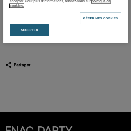
accepter. Pour plus d'informations, rendez-vous sur
politique de
DARTY S’INSTALLE À
cookies.
CYSOING (59)
GÉRER MES COOKIES
04.11.2024
ACCEPTER
Télécharger
(PDF 117,7 Ko)
Partager
Fnac Darty