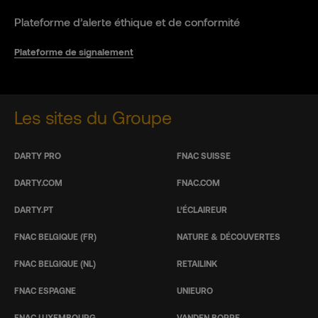
Plateforme d’alerte éthique et de conformité
Plateforme de signalement
Les sites du Groupe
DARTY PRO
FNAC SUISSE
DARTY.COM
FNAC.COM
DARTY.PT
L’ÉCLAIREUR
FNAC BELGIQUE (FR)
NATURE & DÉCOUVERTES
FNAC BELGIQUE (NL)
RETAILINK
FNAC ESPAGNE
UNIEURO
FNAC LUXEMBOURG
VANDEN BORRE