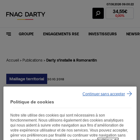
07.08.2026 09:00:22
Action Fnac Dar
34,55€
0,00%
GROUPE
ENGAGEMENTS RSE
INVESTISSEURS
NEWS
Accueil
>
Publications
>
Darty s’installe à Romorantin
Maillage territorial
30.10.2018
Continuer sans accepter
Darty s’installe à
Politique de cookies
Romorantin
Notre site utilise des cookies qui sont nécessaires à son
fonctionnement. Nous utilisons également des cookies analytiques
qui nous aident à suivre votre navigation aux fins d’amélioration de
votre expérience utilisateur et de nos services. Vous pouvez accepter,
gérer vos préférences par finalité ou continuer votre navigation sans