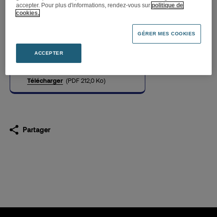
accepter. Pour plus d'informations, rendez-vous sur
politique de
cookies.
Darty s’installe à Sainte-
GÉRER MES COOKIES
Eulalie avec un espace literie
ACCEPTER
15.04.2022
Télécharger
(PDF 212,0 Ko)
Partager