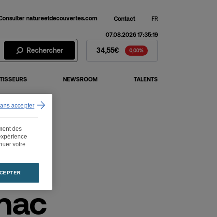
Consulter natureetdecouvertes.com
Contact
FR
07.08.2026 17:35:19
Action Fnac Darty - Cours de 
Rechercher
34,55€
0,00%
TISSEURS
NEWSROOM
TALENTS
sans accepter
ement des
 expérience
inuer votre
CEPTER
Fnac