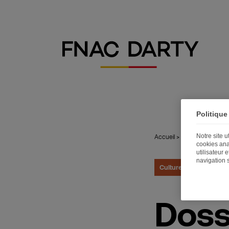
Politique
Notre site 
Accueil
>
Publications
>
Dos
cookies ana
utilisateur 
navigation 
Culture
16.06.2022
Doss