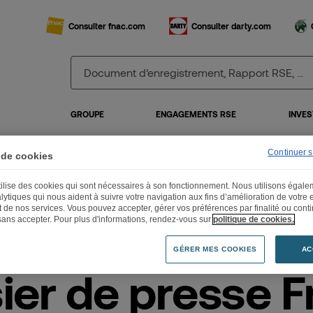
Consulter fnac.com
Consulter darty.com
GROUPE
ENGAGEMENTS RSE
INVES
Continuer 
 de cookies
utilise des cookies qui sont nécessaires à son fonctionnement. Nous utilisons égal
sier de presse Fnac Live Paris
lytiques qui nous aident à suivre votre navigation aux fins d’amélioration de votre
et de nos services. Vous pouvez accepter, gérer vos préférences par finalité ou cont
sans accepter. Pour plus d'informations, rendez-vous sur
politique de cookies.
GÉRER MES COOKIES
AC
ier de presse 