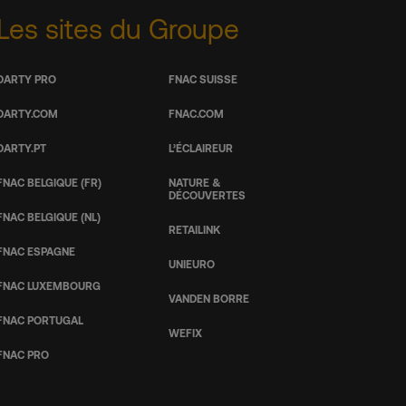
Les sites du Groupe
DARTY PRO
FNAC SUISSE
DARTY.COM
FNAC.COM
DARTY.PT
L’ÉCLAIREUR
FNAC BELGIQUE (FR)
NATURE &
DÉCOUVERTES
FNAC BELGIQUE (NL)
RETAILINK
FNAC ESPAGNE
UNIEURO
FNAC LUXEMBOURG
VANDEN BORRE
FNAC PORTUGAL
WEFIX
FNAC PRO