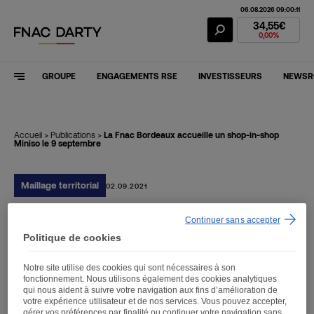
06.08.2026 09:00:11
Action Fnac Dar
34,55€
0,00%
GROUPE
ENGAGEMENTS RSE
INVESTISSEURS
NEWS
Accueil
>
Publications
>
La Fnac Bordeaux accueille un shop-in-shop
Miniso le 9 septembre
Maillage territorial
02.09.2021
Continuer sans accepter
La Fnac Bordeaux
Politique de cookies
accueille un shop-in-shop
Notre site utilise des cookies qui sont nécessaires à son
Miniso le 9 septembre
fonctionnement. Nous utilisons également des cookies analytiques
qui nous aident à suivre votre navigation aux fins d’amélioration de
votre expérience utilisateur et de nos services. Vous pouvez accepter,
gérer vos préférences par finalité ou continuer votre navigation sans