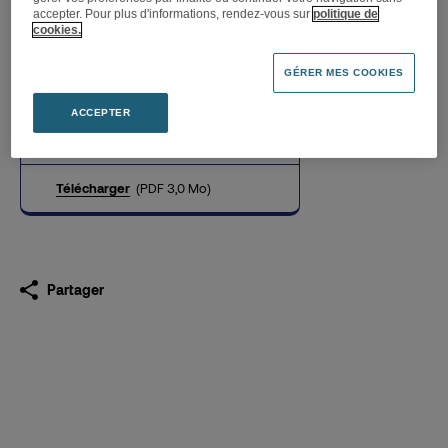
accepter. Pour plus d'informations, rendez-vous sur
politique de
cookies.
La Fnac Bordeaux accueille
GÉRER MES COOKIES
un shop-in-shop Miniso le 9
septembre
ACCEPTER
02.09.2021
Télécharger
(PDF 3,0 Mo)
Partager