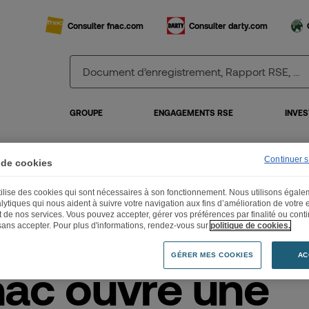
Consulter fnac.com
Consulter darty.com
GROUPE
ENGAGEMENTS RSE
INVES
Continuer 
 de cookies
 Fnac ouvre une boutique éphémère “Fnac Kids” à Noisy-Le-Grand
utilise des cookies qui sont nécessaires à son fonctionnement. Nous utilisons égal
lytiques qui nous aident à suivre votre navigation aux fins d’amélioration de votre
et de nos services. Vous pouvez accepter, gérer vos préférences par finalité ou cont
sans accepter. Pour plus d'informations, rendez-vous sur
politique de cookies.
.11.2020
GÉRER MES COOKIES
AC
nac ouvre une