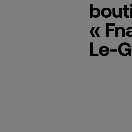
bout
« Fn
Le-G