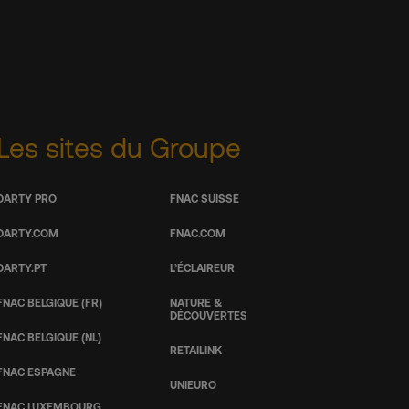
Les sites du Groupe
DARTY PRO
FNAC SUISSE
DARTY.COM
FNAC.COM
DARTY.PT
L’ÉCLAIREUR
FNAC BELGIQUE (FR)
NATURE &
DÉCOUVERTES
FNAC BELGIQUE (NL)
RETAILINK
FNAC ESPAGNE
UNIEURO
FNAC LUXEMBOURG