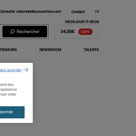
Consulter natureetdecouvertes.com
Contact
FR
06.08.2026 17:35:26
Action Fnac Darty - Cours de 
Rechercher
34,55€
0,00%
TISSEURS
NEWSROOM
TALENTS
sans accepter
ement des
 expérience
inuer votre
CEPTER