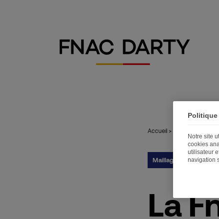
Politique
Accueil
>
Publications
>
La
Notre site 
cookies ana
utilisateur 
Maillage territorial
navigation 
27
La F