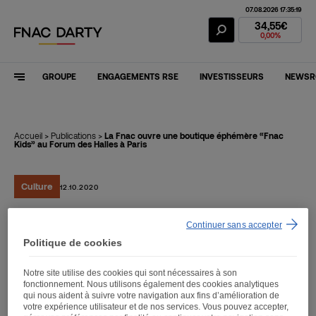
07.08.2026 17:35:19
Action Fnac Dar
34,55€
0,00%
GROUPE
ENGAGEMENTS RSE
INVESTISSEURS
NEWS
Accueil
>
Publications
>
La Fnac ouvre une boutique éphémère “Fnac
Kids” au Forum des Halles à Paris
Culture
12.10.2020
Continuer sans accepter
La Fnac ouvre une
Politique de cookies
boutique éphémère “Fnac
Notre site utilise des cookies qui sont nécessaires à son
Kids” au Forum des Halles
fonctionnement. Nous utilisons également des cookies analytiques
qui nous aident à suivre votre navigation aux fins d’amélioration de
à Paris
votre expérience utilisateur et de nos services. Vous pouvez accepter,