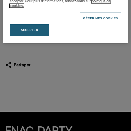
accepter. Pour plus d'informations, rendez-vous sur
politique de
La Fnac s’installe à Bastia
cookies.
(20)
GÉRER MES COOKIES
08.12.2021
ACCEPTER
Télécharger
(PDF 219,4 Ko)
Partager
Fnac Darty