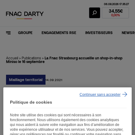
06.08.2026 17:35:27
Action Fnac Dar
34,55€
0,00%
GROUPE
ENGAGEMENTS RSE
INVESTISSEURS
NEWS
Accueil
>
Publications
>
La Fnac Strasbourg accueille un shop-in-shop
Miniso le 16 septembre
Maillage territorial
14.09.2021
Continuer sans accepter
La Fnac Strasbourg
Politique de cookies
accueille un shop-in-shop
Notre site utilise des cookies qui sont nécessaires à son
Miniso le 16 septembre
fonctionnement. Nous utilisons également des cookies analytiques
qui nous aident à suivre votre navigation aux fins d’amélioration de
votre expérience utilisateur et de nos services. Vous pouvez accepter,
gérer vos préférences par finalité ou continuer votre navigation sans