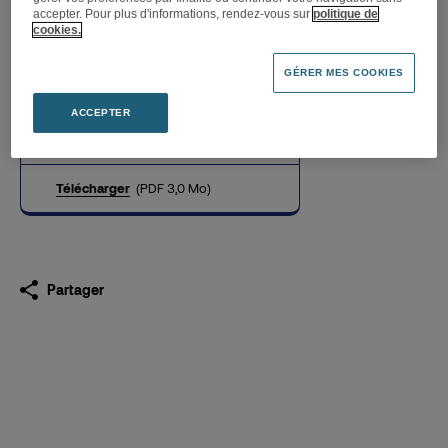
accepter. Pour plus d'informations, rendez-vous sur
politique de
cookies.
La Fnac Strasbourg
GÉRER MES COOKIES
accueille un shop-in-shop
Miniso le 16 septembre
ACCEPTER
14.09.2021
Télécharger
(PDF 3,0 Mo)
Partager