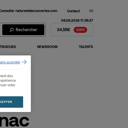
Consulter natureetdecouvertes.com
Contact
FR
06.08.2026 17:35:27
Action Fnac Darty - Cours de 
Rechercher
34,55€
0,00%
TISSEURS
NEWSROOM
TALENTS
sans accepter
ement des
 expérience
inuer votre
CEPTER
Fnac