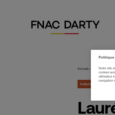
Politique
Notre site 
Accueil
>
Publications
>
Lau
cookies ana
utilisateur 
navigation 
Culture
09.01.2020
Laur