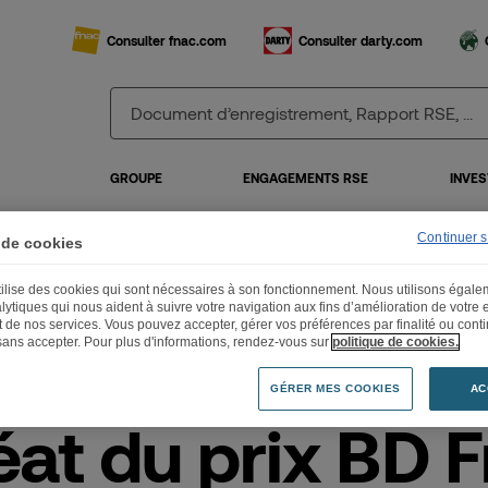
Consulter fnac.com
Consulter darty.com
GROUPE
ENGAGEMENTS RSE
INVES
Continuer 
 de cookies
utilise des cookies qui sont nécessaires à son fonctionnement. Nous utilisons égal
réat du prix BD Fnac France Inter 2020
lytiques qui nous aident à suivre votre navigation aux fins d’amélioration de votre
et de nos services. Vous pouvez accepter, gérer vos préférences par finalité ou cont
sans accepter. Pour plus d'informations, rendez-vous sur
politique de cookies.
GÉRER MES COOKIES
AC
éat du prix BD 