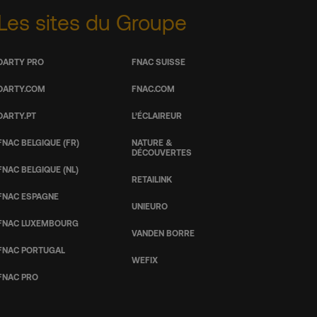
Les sites du Groupe
DARTY PRO
FNAC SUISSE
DARTY.COM
FNAC.COM
DARTY.PT
L’ÉCLAIREUR
FNAC BELGIQUE (FR)
NATURE &
DÉCOUVERTES
FNAC BELGIQUE (NL)
RETAILINK
FNAC ESPAGNE
UNIEURO
FNAC LUXEMBOURG
VANDEN BORRE
FNAC PORTUGAL
WEFIX
FNAC PRO