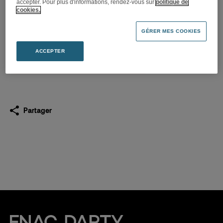
accepter. Pour plus d'informations, rendez-vous sur
politique de
Le Festival Fnac Live dévoile
cookies.
ses premiers noms
GÉRER MES COOKIES
25.05.2016
ACCEPTER
Télécharger
(PDF 866,3 Ko)
Partager
Fnac Darty