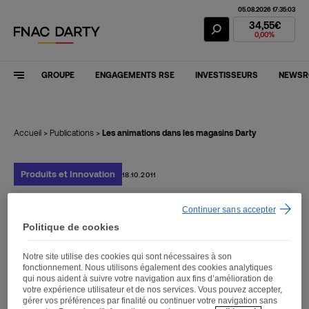
05.08.2026 17:35:03
Action Fnac Dar
34,55€
0,00%
GROUPE
ENGAGEMENTS RSE
INVESTISSEURS
NEWS
Accueil
>
Publications
>
Les animations dans les magasins Darty
Produits et Innovation
18.10.2011
Continuer sans accepter
Les animations dans les
Politique de cookies
magasins Darty
Notre site utilise des cookies qui sont nécessaires à son
fonctionnement. Nous utilisons également des cookies analytiques
qui nous aident à suivre votre navigation aux fins d’amélioration de
votre expérience utilisateur et de nos services. Vous pouvez accepter,
gérer vos préférences par finalité ou continuer votre navigation sans