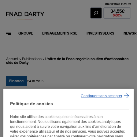
06.08.2026 10:28:32
Action Fnac Dar
34,55€
0,00%
GROUPE
ENGAGEMENTS RSE
INVESTISSEURS
NEWS
Accueil
>
Publications
>
L’offre de la Fnac reçoit le soutien d’actionnaires
clés de Darty
Finance
24.10.2015
Continuer sans accepter
L’offre de la Fnac reçoit le
Politique de cookies
soutien d’actionnaires clés
Notre site utilise des cookies qui sont nécessaires à son
de Darty
fonctionnement. Nous utilisons également des cookies analytiques
qui nous aident à suivre votre navigation aux fins d’amélioration de
votre expérience utilisateur et de nos services. Vous pouvez accepter,
gérer vos préférences par finalité ou continuer votre navigation sans