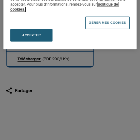
accepter. Pour plus d'informations, rendez-vous sur
politique de
cookies.
L’offre de la Fnac reçoit le
GÉRER MES COOKIES
soutien d’actionnaires clés
de Darty
ACCEPTER
24.10.2015
Télécharger
(PDF 290,6 Ko)
Partager