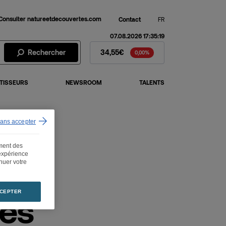
Consulter natureetdecouvertes.com
Contact
FR
07.08.2026 17:35:19
Action Fnac Darty - Cours de 
Rechercher
34,55€
0,00%
TISSEURS
NEWSROOM
TALENTS
sans accepter
8 mai 2018
ement des
 expérience
inuer votre
CEPTER
des