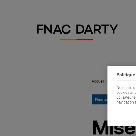
Politique
Accueil
>
Publications
>
Mis
Notre site 
cookies ana
utilisateur 
Finance
26.04.2018
navigation 
Mise