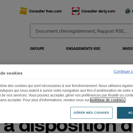
Consulter fnac.com
Consulter darty.com
GROUPE
ENGAGEMENTS RSE
INVES
Continuer 
 de cookies
e à disposition des documents préparatoires à l’Assemblée Générale Mixte du 1
utilise des cookies qui sont nécessaires à son fonctionnement. Nous utilisons égal
lytiques qui nous aident à suivre votre navigation aux fins d’amélioration de votre
et de nos services. Vous pouvez accepter, gérer vos préférences par finalité ou cont
sans accepter. Pour plus d'informations, rendez-vous sur
politique de cookies.
GÉRER MES COOKIES
AC
 à disposition 