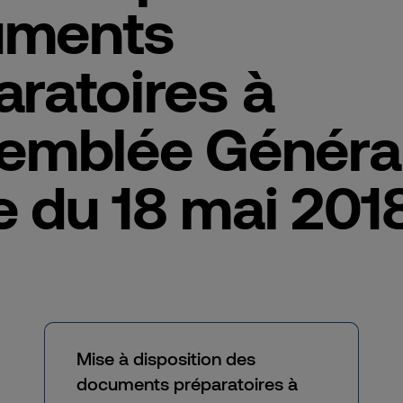
uments
aratoires à
semblée Généra
e du 18 mai 201
Mise à disposition des
documents préparatoires à