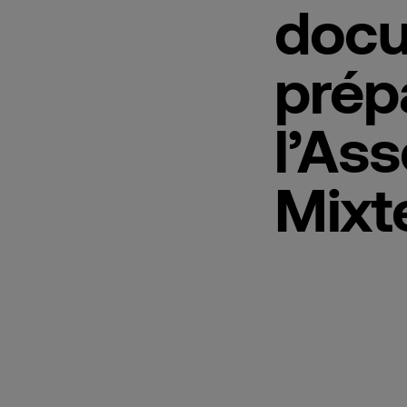
doc
prép
l’As
Mixt