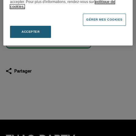
accepter. Pour plus d'informations, rendez-vous sur
politique de
cookies.
Nouvel espace de mobilité
XXL à la Fnac Bordeaux
GÉRER MES COOKIES
22.11.2021
ACCEPTER
Télécharger
(PDF 213,1 Ko)
Partager