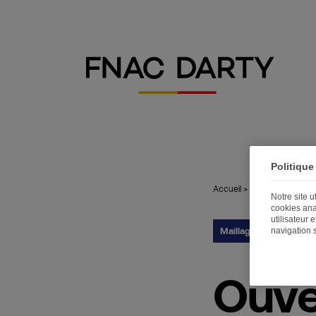
Politique
Accueil
>
Publications
>
Ouv
Notre site 
cookies ana
utilisateur 
Maillage territorial
navigation 
08
Ouve