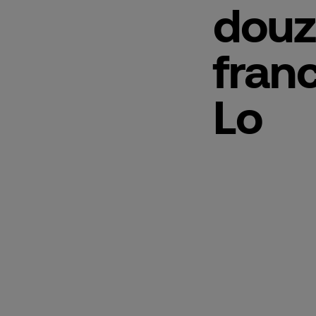
douz
franc
Lo