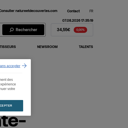
Consulter natureetdecouvertes.com
Contact
FR
07.08.2026 17:35:19
Action Fnac Darty - Cours de 
Rechercher
34,55€
0,00%
TISSEURS
NEWSROOM
TALENTS
sans accepter
ement des
 expérience
inuer votre
CEPTER
te-