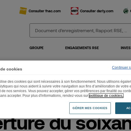
Consulter fnac.com
Consulter darty.com
GROUPE
ENGAGEMENTS RSE
INVES
Continuer 
 de cookies
erture du soixante-douzième magasin franchisé Darty à Saint-Lo
utilise des cookies qui sont nécessaires à son fonctionnement. Nous utilisons égal
lytiques qui nous aident à suivre votre navigation aux fins d’amélioration de votre
et de nos services. Vous pouvez accepter, gérer vos préférences par finalité ou cont
sans accepter. Pour plus d'informations, rendez-vous sur
politique de cookies.
.06.2016
GÉRER MES COOKIES
AC
rture du soixan