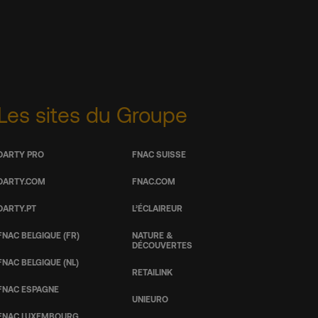
Les sites du Groupe
DARTY PRO
FNAC SUISSE
DARTY.COM
FNAC.COM
DARTY.PT
L’ÉCLAIREUR
FNAC BELGIQUE (FR)
NATURE &
DÉCOUVERTES
FNAC BELGIQUE (NL)
RETAILINK
FNAC ESPAGNE
UNIEURO
FNAC LUXEMBOURG