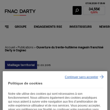
07.08.2026 17:35:19
Action Fnac Dar
34,55€
0,00%
GROUPE
ENGAGEMENTS RSE
INVESTISSEURS
NEWS
Accueil
>
Publications
>
Ouverture du trente-huitième magasin franchisé
Darty à Cognac
Maillage territorial
12.03.2015
Continuer sans accepter
Ouverture du trente-
Politique de cookies
huitième magasin
Notre site utilise des cookies qui sont nécessaires à son
franchisé Darty à Cognac
fonctionnement. Nous utilisons également des cookies analytiques
qui nous aident à suivre votre navigation aux fins d’amélioration de
votre expérience utilisateur et de nos services. Vous pouvez accepter,
gérer vos préférences par finalité ou continuer votre navigation sans