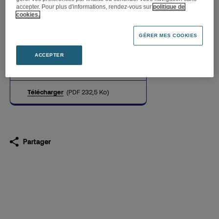
accepter. Pour plus d'informations, rendez-vous sur
politique de
cookies.
Ouverture du trente-
GÉRER MES COOKIES
huitième magasin franchisé
Darty à Cognac
ACCEPTER
12.03.2015
Télécharger
(PDF 232,5 Ko)
Partager