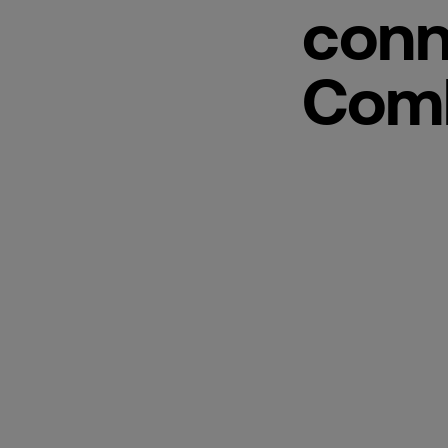
conne
Com