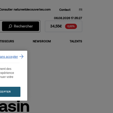
Consulter natureetdecouvertes.com
Contact
FR
06.08.2026 17:35:27
Action Fnac Darty - Cours de 
Rechercher
34,55€
0,00%
TISSEURS
NEWSROOM
TALENTS
sans accepter
ement des
 expérience
inuer votre
CEPTER
asin