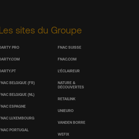
Les sites du Groupe
DARTY PRO
FNAC SUISSE
DARTY.COM
FNAC.COM
DARTY.PT
L’ÉCLAIREUR
FNAC BELGIQUE (FR)
NATURE &
DÉCOUVERTES
FNAC BELGIQUE (NL)
RETAILINK
FNAC ESPAGNE
UNIEURO
FNAC LUXEMBOURG
VANDEN BORRE
FNAC PORTUGAL
WEFIX