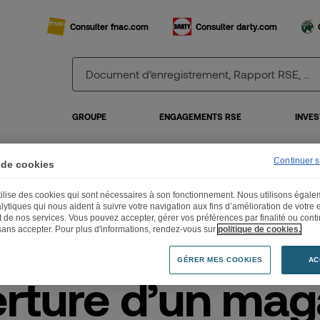
Consulter fnac.com
Consulter darty.com
GROUPE
ENGAGEMENTS RSE
INVES
Continuer 
 de cookies
erture d’un magasin connecté Darty à Comboire
utilise des cookies qui sont nécessaires à son fonctionnement. Nous utilisons égal
lytiques qui nous aident à suivre votre navigation aux fins d’amélioration de votre
et de nos services. Vous pouvez accepter, gérer vos préférences par finalité ou cont
sans accepter. Pour plus d'informations, rendez-vous sur
politique de cookies.
.05.2017
GÉRER MES COOKIES
AC
rture d’un mag