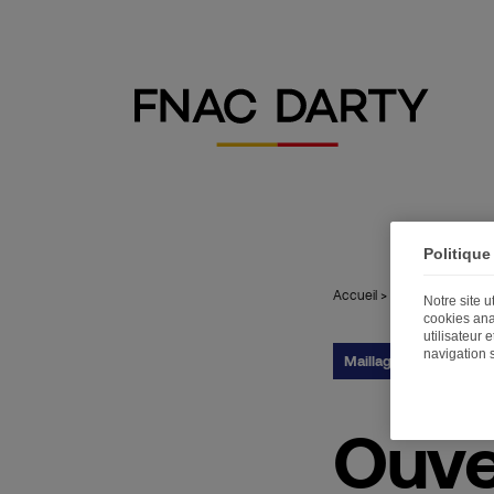
Politique
Accueil
>
Publications
>
Ouv
Notre site 
cookies ana
utilisateur 
navigation 
Maillage territorial
16
Ouve