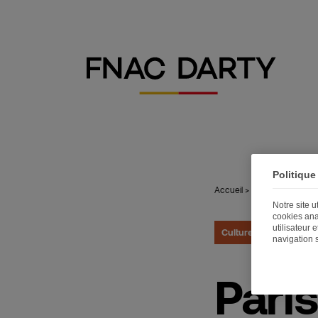
Politique
Accueil
>
Publications
>
Par
Notre site 
cookies ana
utilisateur 
Culture
21.03.2018
navigation 
Paris