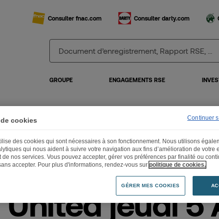
Consulter fnac.com
Consulter darty.com
GROUPE
ENGAGEMENTS RSE
INVES
Continuer 
 de cookies
is United jeudi 5 Avril à la Fnac Champs-Elysée & vendredi 13 avril à la Fnac Ber
utilise des cookies qui sont nécessaires à son fonctionnement. Nous utilisons égal
lytiques qui nous aident à suivre votre navigation aux fins d’amélioration de votre
et de nos services. Vous pouvez accepter, gérer vos préférences par finalité ou cont
sans accepter. Pour plus d'informations, rendez-vous sur
politique de cookies.
GÉRER MES COOKIES
AC
 United jeudi 5 