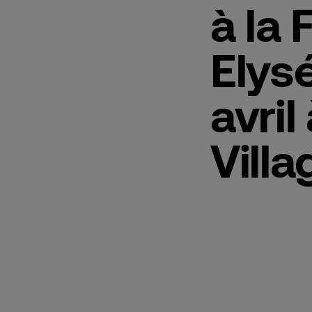
à la
Elys
avril
Villa