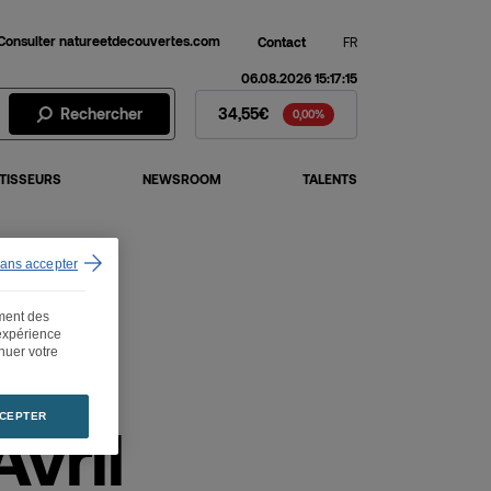
Consulter natureetdecouvertes.com
Contact
FR
06.08.2026 15:17:15
Action Fnac Darty - Cours de 
Rechercher
34,55€
0,00%
TISSEURS
NEWSROOM
TALENTS
sans accepter
cy Village
ement des
 expérience
inuer votre
CEPTER
Avril