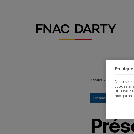
Politique
Accueil
>
Publications
>
Pré
Notre site 
cookies ana
utilisateur 
navigation 
Finance
23.07.2025
Prés