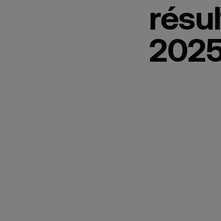
résu
202