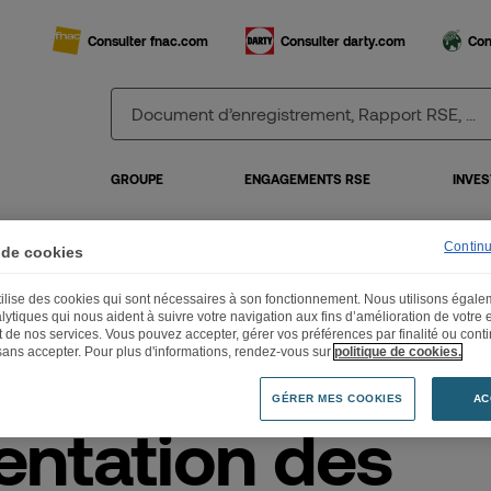
Consulter fnac.com
Consulter darty.com
Con
GROUPE
ENGAGEMENTS RSE
INVES
Continuer 
 de cookies
sentation des résultats semestriels 2025
utilise des cookies qui sont nécessaires à son fonctionnement. Nous utilisons égal
lytiques qui nous aident à suivre votre navigation aux fins d’amélioration de votre
et de nos services. Vous pouvez accepter, gérer vos préférences par finalité ou cont
sans accepter. Pour plus d'informations, rendez-vous sur
politique de cookies.
GÉRER MES COOKIES
AC
entation des