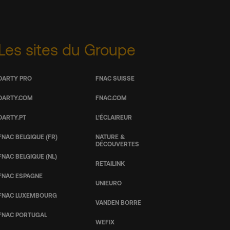
Les sites du Groupe
DARTY PRO
FNAC SUISSE
DARTY.COM
FNAC.COM
DARTY.PT
L’ÉCLAIREUR
FNAC BELGIQUE (FR)
NATURE &
DÉCOUVERTES
FNAC BELGIQUE (NL)
RETAILINK
FNAC ESPAGNE
UNIEURO
FNAC LUXEMBOURG
VANDEN BORRE
FNAC PORTUGAL
WEFIX