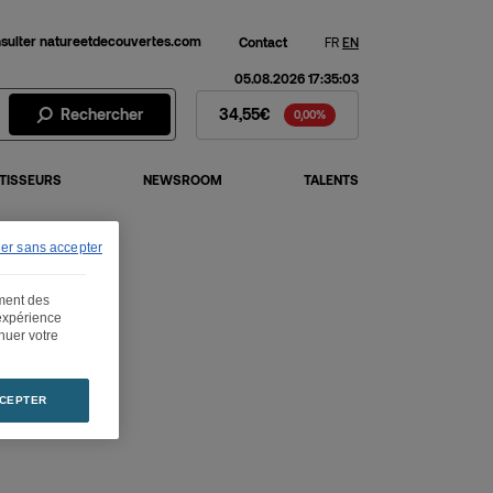
sulter natureetdecouvertes.com
Contact
FR
EN
05.08.2026 17:35:03
Action Fnac Darty - Cours de 
Rechercher
34,55€
0,00%
TISSEURS
NEWSROOM
TALENTS
sans accepter
ement des
 expérience
inuer votre
CEPTER