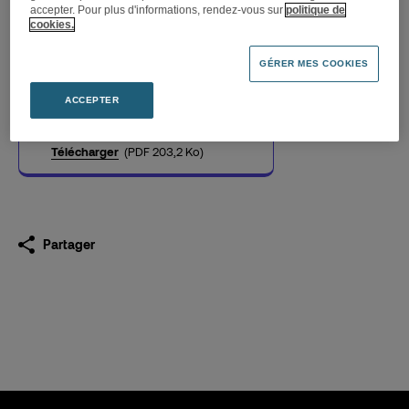
accepter. Pour plus d'informations, rendez-vous sur
politique de
cookies.
Retailink lance Full Play, une
GÉRER MES COOKIES
offre de retail media vidéo
ACCEPTER
11.05.2023
Télécharger
(PDF 203,2 Ko)
Partager