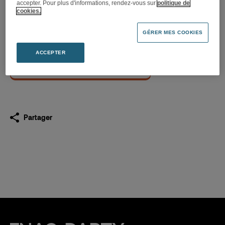
accepter. Pour plus d'informations, rendez-vous sur
politique de
cookies.
Sélection des événements
Fnac Paris novembre 2014
GÉRER MES COOKIES
29.10.2014
ACCEPTER
Télécharger
(PDF 314,8 Ko)
Partager