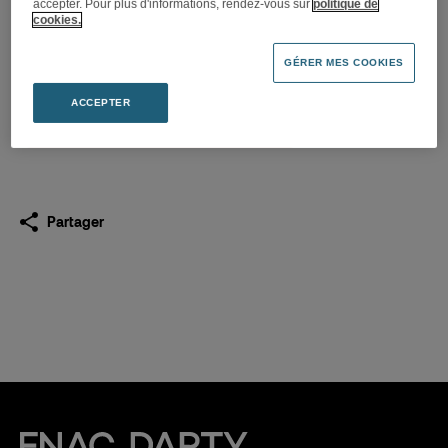
accepter. Pour plus d'informations, rendez-vous sur
politique de
The Avener à la Fnac Bercy
cookies.
village
GÉRER MES COOKIES
11.02.2015
ACCEPTER
Télécharger
(PDF 144,6 Ko)
Partager
Fnac Darty