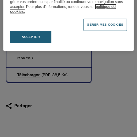
gérer vos préférences par finalité ou continuer votre navigation sans
accepter. Pour plus d'informations, rendez-vous sur
politique de
cookies.
GÉRER MES COOKIES
WeFix, leader français de la
réparation express de
ACCEPTER
smartphones, s’installe à la
Fnac de Lyon Part Dieu
17.06.2019
Télécharger
(PDF 188,5 Ko)
Partager