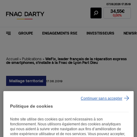
07.08.2026 17:35:19
Action Fnac Dar
34,55€
0,00%
GROUPE
ENGAGEMENTS RSE
INVESTISSEURS
NEWS
Accueil
>
Publications
>
WeFix, leader français de la réparation express
de smartphones, s’installe à la Fnac de Lyon Part Dieu
Maillage territorial
17.06.2019
Continuer sans accepter
WeFix, leader français de
Politique de cookies
la réparation express de
Notre site utilise des cookies qui sont nécessaires à son
smartphones, s’installe à
fonctionnement. Nous utilisons également des cookies analytiques
qui nous aident à suivre votre navigation aux fins d’amélioration de
la Fnac de Lyon Part Dieu
votre expérience utilisateur et de nos services. Vous pouvez accepter,