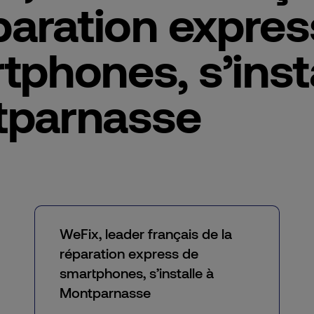
́paration expre
phones, s’insta
parnasse
WeFix, leader français de la
réparation express de
smartphones, s’installe à
Montparnasse