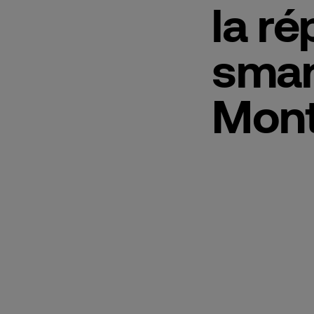
la re
smart
Mont