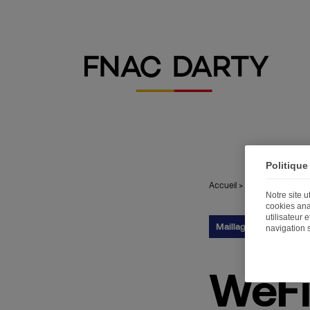
Politique
Accueil
>
Publications
>
WeF
Notre site 
cookies ana
utilisateur 
Maillage territorial
17
navigation 
WeFix