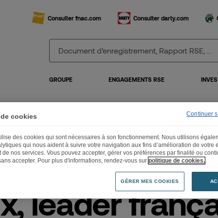
Consulter fnac.com
Consulter darty.com
GROUPE
ENGAGEMENTS RSE
INVES
Continuer 
 de cookies
ix, leader français de la réparation express de smartphones, s’installe à Mont
utilise des cookies qui sont nécessaires à son fonctionnement. Nous utilisons égal
lytiques qui nous aident à suivre votre navigation aux fins d’amélioration de votre
et de nos services. Vous pouvez accepter, gérer vos préférences par finalité ou cont
.06.2019
sans accepter. Pour plus d'informations, rendez-vous sur
politique de cookies.
GÉRER MES COOKIES
AC
, leader franç