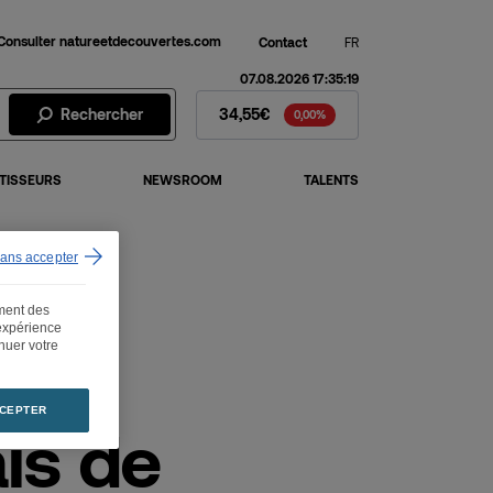
Consulter natureetdecouvertes.com
Contact
FR
07.08.2026 17:35:19
Action Fnac Darty - Cours de 
Rechercher
34,55€
0,00%
TISSEURS
NEWSROOM
TALENTS
sans accepter
parnasse
ement des
 expérience
inuer votre
CEPTER
ais de