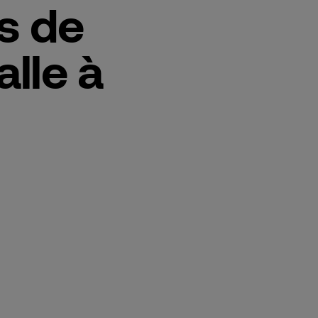
ss de
lle à