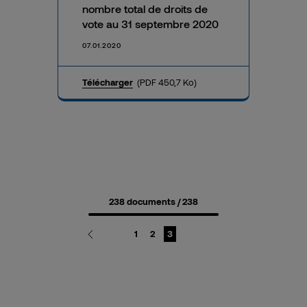
nombre total de droits de
vote au 31 septembre 2020
07.01.2020
Télécharger
(PDF 450,7 Ko)
238 documents
/ 238
Page
Page
Page
1
2
3