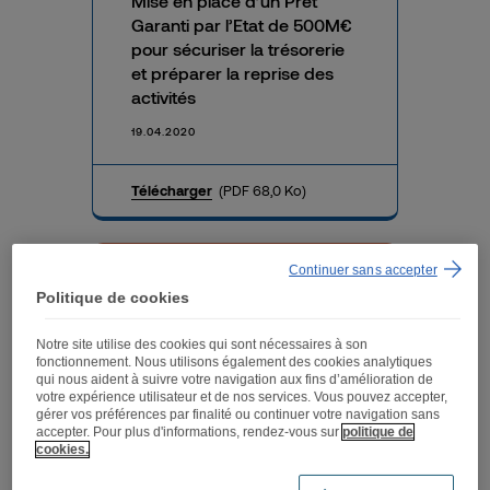
Mise en place d’un Prêt
Garanti par l’Etat de 500M€
pour sécuriser la trésorerie
et préparer la reprise des
activités
19.04.2020
Télécharger
(PDF 68,0 Ko)
Continuer sans accepter
Annulation de la 10ème
Politique de cookies
édition du festival FNAC LIVE
PARIS
Notre site utilise des cookies qui sont nécessaires à son
fonctionnement. Nous utilisons également des cookies analytiques
19.04.2020
qui nous aident à suivre votre navigation aux fins d’amélioration de
votre expérience utilisateur et de nos services. Vous pouvez accepter,
gérer vos préférences par finalité ou continuer votre navigation sans
Télécharger
(PDF 600,3 Ko)
accepter. Pour plus d'informations, rendez-vous sur
politique de
cookies.