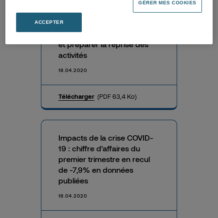
GÉRER MES COOKIES
Mise en place d’un Prêt
Garanti par l’Etat de 500M€
ACCEPTER
pour sécuriser la trésorerie
et préparer la reprise des
activités
18.04.2020
Télécharger
(PDF 63,4 Ko)
Impacts de la crise COVID-
19 : chiffre d’affaires du
premier trimestre en recul
de -7,9% en données
publiées
18.04.2020