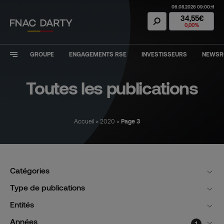
06.08.2026 09:00:11
Action Fnac Dar
34,55€
0,00%
GROUPE
ENGAGEMENTS RSE
INVESTISSEURS
NEWS
Toutes les publications
Accueil
>
2020
>
Page 3
Catégories
Type de publications
Entités
Années
1