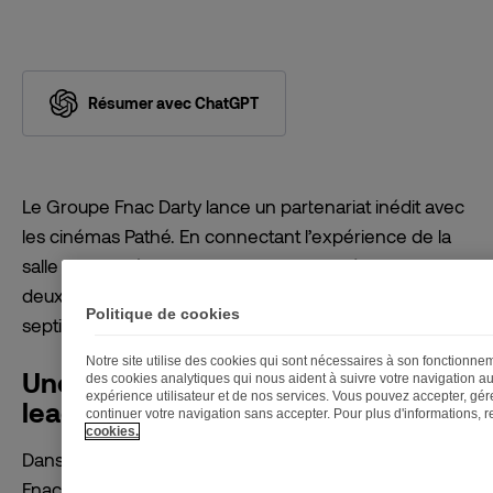
Résumer avec ChatGPT
Le Groupe Fnac Darty lance un partenariat inédit avec
les cinémas Pathé. En connectant l’expérience de la
salle obscure à la richesse des produits éditoriaux, les
deux enseignes créent une passerelle unique entre le
Politique de cookies
septième art et la culture sous toutes ses formes.
Notre site utilise des cookies qui sont nécessaires à son fonctionn
Une synergie naturelle entre deux
des cookies analytiques qui nous aident à suivre votre navigation au
expérience utilisateur et de nos services. Vous pouvez accepter, gére
leaders de la culture
continuer votre navigation sans accepter. Pour plus d'informations,
cookies.
Dans un paysage culturel en constante évolution, la
Fnac et les cinémas Pathé unissent leurs forces autour