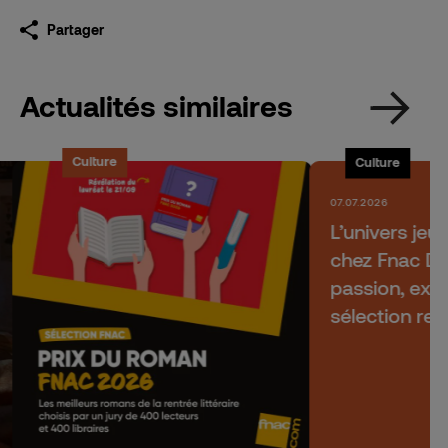
Partager
Actualités similaires
Culture
Culture
07.07.2026
L’univers jeu
chez Fnac Dar
passion, expe
sélection re