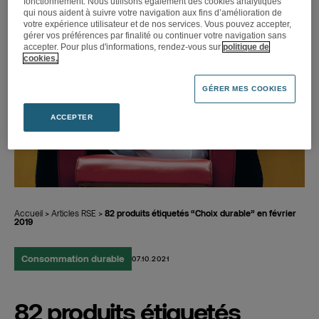
fonctionnement. Nous utilisons également des cookies analytiques
qui nous aident à suivre votre navigation aux fins d’amélioration de
votre expérience utilisateur et de nos services. Vous pouvez accepter,
gérer vos préférences par finalité ou continuer votre navigation sans
accepter. Pour plus d'informations, rendez-vous sur
politique de
cookies.
GÉRER MES COOKIES
ACCEPTER
Accueil
>
Articles RSE
>
82 produits étiquetés “Choix durable” en février
2019
Consommation durable
07.10.2021
82 produits étiquetés