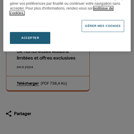
gérer vos préférences par finalité ou continuer votre navigation sans
exclusives
accepter. Pour plus d'informations, rendez-vous sur
politique de
cookies.
GÉRER MES COOKIES
70 ans de culture et de tech
ACCEPTER
Fnac fête son histoire avec
de nombreuses éditions
limitées et offres exclusives
04.11.2024
Télécharger
(PDF 738,4 Ko)
Partager