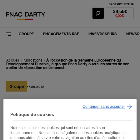
07.08.2026 17:35:19
Action Fnac Dar
34,55€
0,00%
GROUPE
ENGAGEMENTS RSE
INVESTISSEURS
NEWS
Accueil
>
Publications
>
À l’occasion de la Semaine Européenne du
Développement Durable, le groupe Fnac Darty ouvre les portes de son
atelier de réparation de Limonest
Groupe
17.05.2019
À l’occasion de la Semaine
Continuer sans accepter
Politique de cookies
Européenne du
Développement Durable, le
Notre site utilise des cookies qui sont nécessaires à son
fonctionnement. Nous utilisons également des cookies analytiques
qui nous aident à suivre votre navigation aux fins d’amélioration de