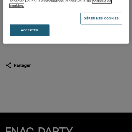
accepter. Pour plus d'informations, rendez-vous sur
politique de
Approbation par la Consob
cookies.
du document d’offre
GÉRER MES COOKIES
23.08.2024
ACCEPTER
Télécharger
(PDF 136,8 Ko)
Partager
Fnac Darty