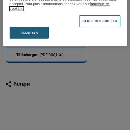
accepter. Pour plus d'informations, rendez-vous sur
politique de
cookies.
Bonne résistance du chiffre
GÉRER MES COOKIES
d’affaires au 1er trimestre
2022
ACCEPTER
21.04.2022
Télécharger
(PDF 380,1 Ko)
Partager