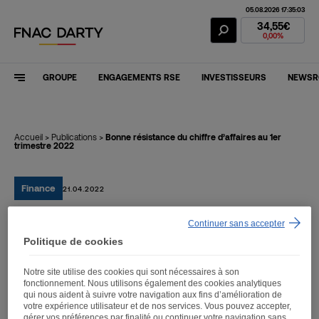
05.08.2026 17:35:03
Action Fnac Dar
34,55€
0,00%
GROUPE
ENGAGEMENTS RSE
INVESTISSEURS
NEWS
Accueil
>
Publications
>
Bonne résistance du chiffre d’affaires au 1er
trimestre 2022
Finance
21.04.2022
Continuer sans accepter
Bonne résistance du
Politique de cookies
chiffre d’affaires au 1er
Notre site utilise des cookies qui sont nécessaires à son
trimestre 2022
fonctionnement. Nous utilisons également des cookies analytiques
qui nous aident à suivre votre navigation aux fins d’amélioration de
votre expérience utilisateur et de nos services. Vous pouvez accepter,
gérer vos préférences par finalité ou continuer votre navigation sans